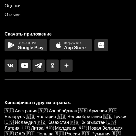
Оценки
Отзывы
Скачать приложение
Google Play
App Store
Киноафиша в других странах:
🇦🇺
Австралия
🇦🇿
Азербайджан
🇦🇲
Армения
🇧🇾
Беларусь
🇧🇬
Болгария
🇬🇧
Великобритания
🇬🇪
Грузия
🇮🇸
Исландия
🇰🇿
Казахстан
🇰🇬
Кыргызстан
🇱🇻
Латвия
🇱🇹
Литва
🇲🇩
Молдавия
🇳🇿
Новая Зеландия
🇦🇪
ОАЭ
🇵🇱
Польша
🇷🇺
Россия
🇷🇴
Румыния
🇷🇸