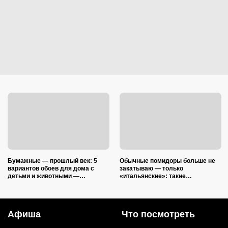
Бумажные — прошлый век: 5
Обычные помидоры больше не
вариантов обоев для дома с
закатываю — только
детьми и животными —
«итальянские»: такие
царапины и фломастеры им
ароматные, что всегда улетают
нипочём
со стола первыми
Афиша
Что посмотреть