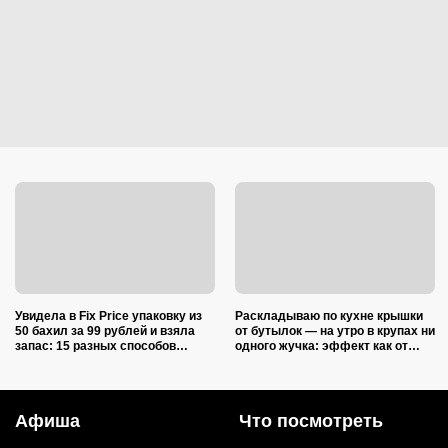
Увидела в Fix Price упаковку из
Раскладываю по кухне крышки
50 бахил за 99 рублей и взяла
от бутылок — на утро в крупах ни
запас: 15 разных способов
одного жучка: эффект как от
использовать их дома и на даче
дорогой отравы
Афиша
Что посмотреть