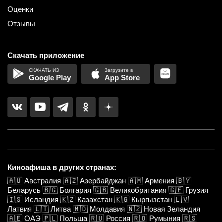
Оценки
Отзывы
Скачать приложение
Google Play
App Store
Киноафиша в других странах:
🇦🇺
Австралия
🇦🇿
Азербайджан
🇦🇲
Армения
🇧🇾
Беларусь
🇧🇬
Болгария
🇬🇧
Великобритания
🇬🇪
Грузия
🇮🇸
Исландия
🇰🇿
Казахстан
🇰🇬
Кыргызстан
🇱🇻
Латвия
🇱🇹
Литва
🇲🇩
Молдавия
🇳🇿
Новая Зеландия
🇦🇪
ОАЭ
🇵🇱
Польша
🇷🇺
Россия
🇷🇴
Румыния
🇷🇸